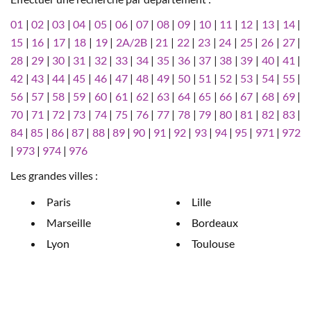
01
|
02
|
03
|
04
|
05
|
06
|
07
|
08
|
09
|
10
|
11
|
12
|
13
|
14
|
15
|
16
|
17
|
18
|
19
|
2A/2B
|
21
|
22
|
23
|
24
|
25
|
26
|
27
|
28
|
29
|
30
|
31
|
32
|
33
|
34
|
35
|
36
|
37
|
38
|
39
|
40
|
41
|
42
|
43
|
44
|
45
|
46
|
47
|
48
|
49
|
50
|
51
|
52
|
53
|
54
|
55
|
56
|
57
|
58
|
59
|
60
|
61
|
62
|
63
|
64
|
65
|
66
|
67
|
68
|
69
|
70
|
71
|
72
|
73
|
74
|
75
|
76
|
77
|
78
|
79
|
80
|
81
|
82
|
83
|
84
|
85
|
86
|
87
|
88
|
89
|
90
|
91
|
92
|
93
|
94
|
95
|
971
|
972
|
973
|
974
|
976
Les grandes villes :
Paris
Lille
Marseille
Bordeaux
Lyon
Toulouse