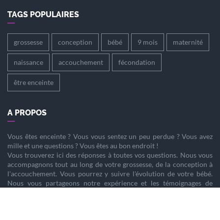
TAGS POPULAIRES
grossesse
conception
bébé
9 mois
maternité
naissance
accouchement
fécondation
être enceinte
A PROPOS
Vous êtes
enceinte
? Vous vous sentez un peu perdue ? Vous avez
mille et une questions ? Vous êtes au bon endroit !
Vous trouverez ici des réponses à toutes vos questions. Nous vous
accompagnons tout au long de votre
grossesse
, de la
conception
à
l'
accouchement
. Vous pourrez y suivre l'évolution de votre
bébé
.
Nous vous partageons notre expérience et les témoignages de
femmes enceintes qui ont vécu la même chose que vous.
Nous sommes là pour vous aider à vivre votre
grossesse
sereinement.