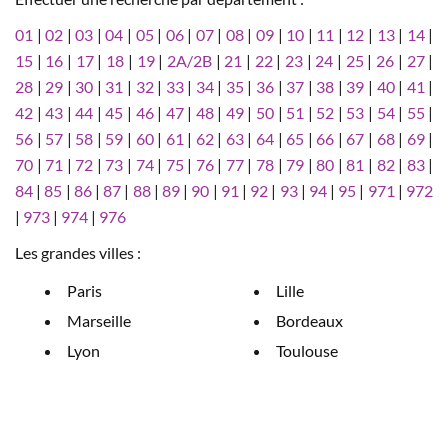
01
|
02
|
03
|
04
|
05
|
06
|
07
|
08
|
09
|
10
|
11
|
12
|
13
|
14
|
15
|
16
|
17
|
18
|
19
|
2A/2B
|
21
|
22
|
23
|
24
|
25
|
26
|
27
|
28
|
29
|
30
|
31
|
32
|
33
|
34
|
35
|
36
|
37
|
38
|
39
|
40
|
41
|
42
|
43
|
44
|
45
|
46
|
47
|
48
|
49
|
50
|
51
|
52
|
53
|
54
|
55
|
56
|
57
|
58
|
59
|
60
|
61
|
62
|
63
|
64
|
65
|
66
|
67
|
68
|
69
|
70
|
71
|
72
|
73
|
74
|
75
|
76
|
77
|
78
|
79
|
80
|
81
|
82
|
83
|
84
|
85
|
86
|
87
|
88
|
89
|
90
|
91
|
92
|
93
|
94
|
95
|
971
|
972
|
973
|
974
|
976
Les grandes villes :
Paris
Lille
Marseille
Bordeaux
Lyon
Toulouse