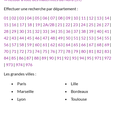
Effectuer une recherche par département :
01
|
02
|
03
|
04
|
05
|
06
|
07
|
08
|
09
|
10
|
11
|
12
|
13
|
14
|
15
|
16
|
17
|
18
|
19
|
2A/2B
|
21
|
22
|
23
|
24
|
25
|
26
|
27
|
28
|
29
|
30
|
31
|
32
|
33
|
34
|
35
|
36
|
37
|
38
|
39
|
40
|
41
|
42
|
43
|
44
|
45
|
46
|
47
|
48
|
49
|
50
|
51
|
52
|
53
|
54
|
55
|
56
|
57
|
58
|
59
|
60
|
61
|
62
|
63
|
64
|
65
|
66
|
67
|
68
|
69
|
70
|
71
|
72
|
73
|
74
|
75
|
76
|
77
|
78
|
79
|
80
|
81
|
82
|
83
|
84
|
85
|
86
|
87
|
88
|
89
|
90
|
91
|
92
|
93
|
94
|
95
|
971
|
972
|
973
|
974
|
976
Les grandes villes :
Paris
Lille
Marseille
Bordeaux
Lyon
Toulouse