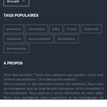
Accueil
TAGS POPULAIRES
grossesse
conception
bébé
9 mois
maternité
naissance
accouchement
fécondation
être enceinte
A PROPOS
Vous êtes
enceinte
? Vous vous sentez un peu perdue ? Vous avez
mille et une questions ? Vous êtes au bon endroit !
Vous trouverez ici des réponses à toutes vos questions. Nous vous
accompagnons tout au long de votre
grossesse
, de la
conception
à
l'
accouchement
. Vous pourrez y suivre l'évolution de votre
bébé
.
Nous vous partageons notre expérience et les témoignages de
femmes enceintes qui ont vécu la même chose que vous.
Nous sommes là pour vous aider à vivre votre
grossesse