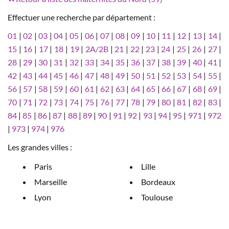
Effectuer une recherche par département :
01
|
02
|
03
|
04
|
05
|
06
|
07
|
08
|
09
|
10
|
11
|
12
|
13
|
14
|
15
|
16
|
17
|
18
|
19
|
2A/2B
|
21
|
22
|
23
|
24
|
25
|
26
|
27
|
28
|
29
|
30
|
31
|
32
|
33
|
34
|
35
|
36
|
37
|
38
|
39
|
40
|
41
|
42
|
43
|
44
|
45
|
46
|
47
|
48
|
49
|
50
|
51
|
52
|
53
|
54
|
55
|
56
|
57
|
58
|
59
|
60
|
61
|
62
|
63
|
64
|
65
|
66
|
67
|
68
|
69
|
70
|
71
|
72
|
73
|
74
|
75
|
76
|
77
|
78
|
79
|
80
|
81
|
82
|
83
|
84
|
85
|
86
|
87
|
88
|
89
|
90
|
91
|
92
|
93
|
94
|
95
|
971
|
972
|
973
|
974
|
976
Les grandes villes :
Paris
Lille
Marseille
Bordeaux
Lyon
Toulouse