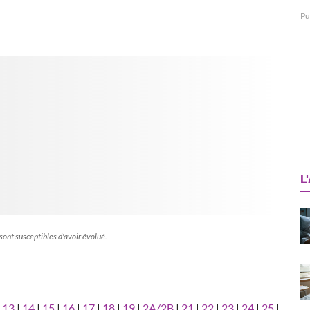
Pu
L
 sont susceptibles d'avoir évolué.
|
13
|
14
|
15
|
16
|
17
|
18
|
19
|
2A/2B
|
21
|
22
|
23
|
24
|
25
|