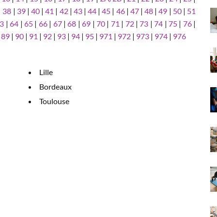
|
38
|
39
|
40
|
41
|
42
|
43
|
44
|
45
|
46
|
47
|
48
|
49
|
50
|
51
3
|
64
|
65
|
66
|
67
|
68
|
69
|
70
|
71
|
72
|
73
|
74
|
75
|
76
|
|
89
|
90
|
91
|
92
|
93
|
94
|
95
|
971
|
972
|
973
|
974
|
976
Lille
Bordeaux
Toulouse