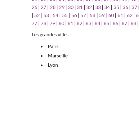
26
|
27
|
28
|
29
|
30
|
31
|
32
|
33
|
34
|
35
|
36
|
37
|
52
|
53
|
54
|
55
|
56
|
57
|
58
|
59
|
60
|
61
|
62
|
6
77
|
78
|
79
|
80
|
81
|
82
|
83
|
84
|
85
|
86
|
87
|
88
Les grandes villes :
Paris
Marseille
Lyon