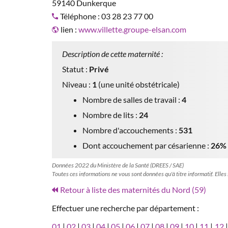
59140 Dunkerque
Téléphone : 03 28 23 77 00
lien :
www.villette.groupe-elsan.com
Description de cette maternité :
Statut :
Privé
Niveau :
1
(une unité obstétricale)
Nombre de salles de travail :
4
Nombre de lits :
24
Nombre d'accouchements :
531
Dont accouchement par césarienne :
26%
Données 2022 du Ministère de la Santé (DREES / SAE)
Toutes ces informations ne vous sont données qu'à titre informatif. Elles
Retour à liste des maternités du Nord (59)
Effectuer une recherche par département :
01
|
02
|
03
|
04
|
05
|
06
|
07
|
08
|
09
|
10
|
11
|
12