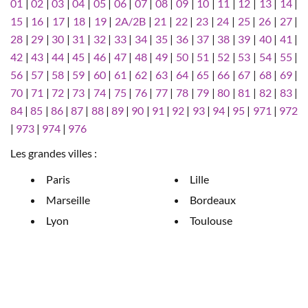
01
|
02
|
03
|
04
|
05
|
06
|
07
|
08
|
09
|
10
|
11
|
12
|
13
|
14
|
15
|
16
|
17
|
18
|
19
|
2A/2B
|
21
|
22
|
23
|
24
|
25
|
26
|
27
|
28
|
29
|
30
|
31
|
32
|
33
|
34
|
35
|
36
|
37
|
38
|
39
|
40
|
41
|
42
|
43
|
44
|
45
|
46
|
47
|
48
|
49
|
50
|
51
|
52
|
53
|
54
|
55
|
56
|
57
|
58
|
59
|
60
|
61
|
62
|
63
|
64
|
65
|
66
|
67
|
68
|
69
|
70
|
71
|
72
|
73
|
74
|
75
|
76
|
77
|
78
|
79
|
80
|
81
|
82
|
83
|
84
|
85
|
86
|
87
|
88
|
89
|
90
|
91
|
92
|
93
|
94
|
95
|
971
|
972
|
973
|
974
|
976
Les grandes villes :
Paris
Lille
Marseille
Bordeaux
Lyon
Toulouse