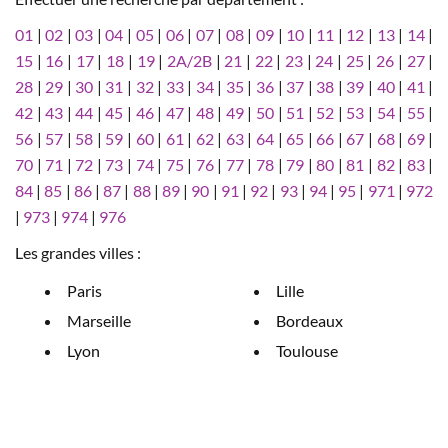
01
|
02
|
03
|
04
|
05
|
06
|
07
|
08
|
09
|
10
|
11
|
12
|
13
|
14
|
15
|
16
|
17
|
18
|
19
|
2A/2B
|
21
|
22
|
23
|
24
|
25
|
26
|
27
|
28
|
29
|
30
|
31
|
32
|
33
|
34
|
35
|
36
|
37
|
38
|
39
|
40
|
41
|
42
|
43
|
44
|
45
|
46
|
47
|
48
|
49
|
50
|
51
|
52
|
53
|
54
|
55
|
56
|
57
|
58
|
59
|
60
|
61
|
62
|
63
|
64
|
65
|
66
|
67
|
68
|
69
|
70
|
71
|
72
|
73
|
74
|
75
|
76
|
77
|
78
|
79
|
80
|
81
|
82
|
83
|
84
|
85
|
86
|
87
|
88
|
89
|
90
|
91
|
92
|
93
|
94
|
95
|
971
|
972
|
973
|
974
|
976
Les grandes villes :
Paris
Lille
Marseille
Bordeaux
Lyon
Toulouse