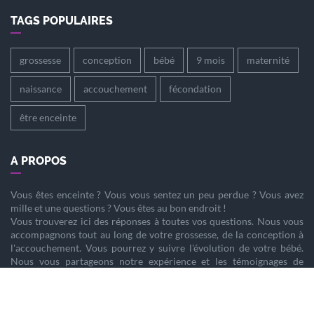
TAGS POPULAIRES
grossesse
conception
bébé
9 mois
maternité
naissance
accouchement
fécondation
être enceinte
A PROPOS
Vous êtes
enceinte
? Vous vous sentez un peu perdue ? Vous avez
mille et une questions ? Vous êtes au bon endroit !
Vous trouverez ici des réponses à toutes vos questions. Nous vous
accompagnons tout au long de votre
grossesse
, de la
conception
à
l'
accouchement
. Vous pourrez y suivre l'évolution de votre
bébé
.
Nous vous partageons notre expérience et les témoignages de
femmes enceintes qui ont vécu la même chose que vous.
Nous sommes là pour vous aider à vivre votre
grossesse
sereinement.