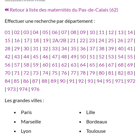
Retour à liste des maternités du Pas-de-Calais (62)
Effectuer une recherche par département :
01
|
02
|
03
|
04
|
05
|
06
|
07
|
08
|
09
|
10
|
11
|
12
|
13
|
14
|
15
|
16
|
17
|
18
|
19
|
2A/2B
|
21
|
22
|
23
|
24
|
25
|
26
|
27
|
28
|
29
|
30
|
31
|
32
|
33
|
34
|
35
|
36
|
37
|
38
|
39
|
40
|
41
|
42
|
43
|
44
|
45
|
46
|
47
|
48
|
49
|
50
|
51
|
52
|
53
|
54
|
55
|
56
|
57
|
58
|
59
|
60
|
61
|
62
|
63
|
64
|
65
|
66
|
67
|
68
|
69
|
70
|
71
|
72
|
73
|
74
|
75
|
76
|
77
|
78
|
79
|
80
|
81
|
82
|
83
|
84
|
85
|
86
|
87
|
88
|
89
|
90
|
91
|
92
|
93
|
94
|
95
|
971
|
972
|
973
|
974
|
976
Les grandes villes :
Paris
Lille
Marseille
Bordeaux
Lyon
Toulouse