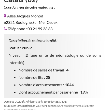
Coordonnées de cette maternité :
Allée Jacques Monod
62321 Boulogne Sur Mer Cedex
Téléphone : 03 21 99 33 33
Description de cette maternité :
Statut :
Public
Niveau :
2
(une unité de néonatologie ou de soins
intensifs)
Nombre de salles de travail :
4
Nombre de lits :
25
Nombre d'accouchements :
1044
Dont accouchement par césarienne :
19%
Données 2022 du Ministère de la Santé (DREES / SAE)
Toutes ces informations ne vous sont données qu'à titre informatif. Elles sont
susceptibles d'avoir évolué.