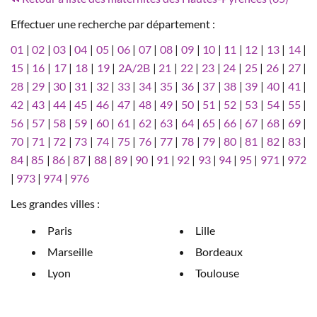
Effectuer une recherche par département :
01
|
02
|
03
|
04
|
05
|
06
|
07
|
08
|
09
|
10
|
11
|
12
|
13
|
14
|
15
|
16
|
17
|
18
|
19
|
2A/2B
|
21
|
22
|
23
|
24
|
25
|
26
|
27
|
28
|
29
|
30
|
31
|
32
|
33
|
34
|
35
|
36
|
37
|
38
|
39
|
40
|
41
|
42
|
43
|
44
|
45
|
46
|
47
|
48
|
49
|
50
|
51
|
52
|
53
|
54
|
55
|
56
|
57
|
58
|
59
|
60
|
61
|
62
|
63
|
64
|
65
|
66
|
67
|
68
|
69
|
70
|
71
|
72
|
73
|
74
|
75
|
76
|
77
|
78
|
79
|
80
|
81
|
82
|
83
|
84
|
85
|
86
|
87
|
88
|
89
|
90
|
91
|
92
|
93
|
94
|
95
|
971
|
972
|
973
|
974
|
976
Les grandes villes :
Paris
Lille
Marseille
Bordeaux
Lyon
Toulouse