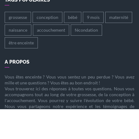
grossesse
conception
bébé
9 mois
maternité
naissance
accouchement
fécondation
être enceinte
A PROPOS
Vous êtes
enceinte
? Vous vous sentez un peu perdue ? Vous avez
mille et une questions ? Vous êtes au bon endroit !
Vous trouverez ici des réponses à toutes vos questions. Nous vous
accompagnons tout au long de votre
grossesse
, de la
conception
à
l'
accouchement
. Vous pourrez y suivre l'évolution de votre
bébé
.
Nous vous partageons notre expérience et les témoignages de
femmes enceintes qui ont vécu la même chose que vous.
Nous sommes là pour vous aider à vivre votre
grossesse
sereinement.
PARTENAIRES