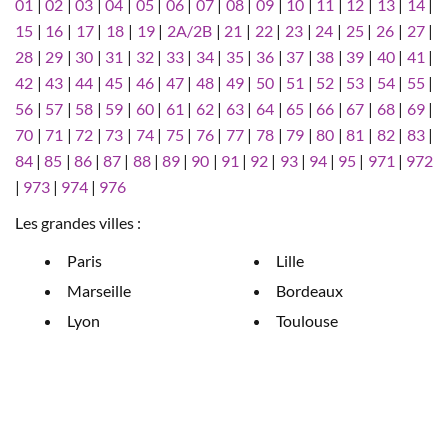
01
|
02
|
03
|
04
|
05
|
06
|
07
|
08
|
09
|
10
|
11
|
12
|
13
|
14
|
15
|
16
|
17
|
18
|
19
|
2A/2B
|
21
|
22
|
23
|
24
|
25
|
26
|
27
|
28
|
29
|
30
|
31
|
32
|
33
|
34
|
35
|
36
|
37
|
38
|
39
|
40
|
41
|
42
|
43
|
44
|
45
|
46
|
47
|
48
|
49
|
50
|
51
|
52
|
53
|
54
|
55
|
56
|
57
|
58
|
59
|
60
|
61
|
62
|
63
|
64
|
65
|
66
|
67
|
68
|
69
|
70
|
71
|
72
|
73
|
74
|
75
|
76
|
77
|
78
|
79
|
80
|
81
|
82
|
83
|
84
|
85
|
86
|
87
|
88
|
89
|
90
|
91
|
92
|
93
|
94
|
95
|
971
|
972
|
973
|
974
|
976
Les grandes villes :
Paris
Lille
Marseille
Bordeaux
Lyon
Toulouse