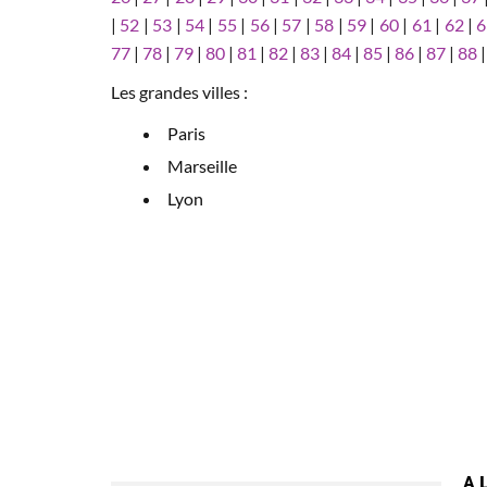
|
52
|
53
|
54
|
55
|
56
|
57
|
58
|
59
|
60
|
61
|
62
|
6
77
|
78
|
79
|
80
|
81
|
82
|
83
|
84
|
85
|
86
|
87
|
88
Les grandes villes :
Paris
Marseille
Lyon
A 