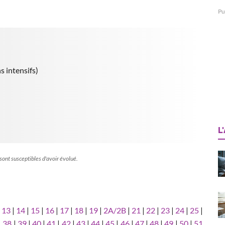
Pu
s intensifs)
L
 sont susceptibles d'avoir évolué.
|
13
|
14
|
15
|
16
|
17
|
18
|
19
|
2A/2B
|
21
|
22
|
23
|
24
|
25
|
|
38
|
39
|
40
|
41
|
42
|
43
|
44
|
45
|
46
|
47
|
48
|
49
|
50
|
51