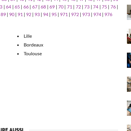
3
|
64
|
65
|
66
|
67
|
68
|
69
|
70
|
71
|
72
|
73
|
74
|
75
|
76
|
|
89
|
90
|
91
|
92
|
93
|
94
|
95
|
971
|
972
|
973
|
974
|
976
Lille
Bordeaux
Toulouse
LIRE AUSSI