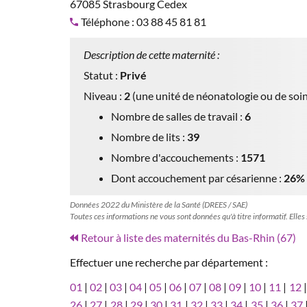
67085 Strasbourg Cedex
Téléphone : 03 88 45 81 81
Description de cette maternité :
Statut :
Privé
Niveau :
2
(une unité de néonatologie ou de soin
Nombre de salles de travail :
6
Nombre de lits :
39
Nombre d'accouchements :
1571
Dont accouchement par césarienne :
26%
Données 2022 du Ministère de la Santé (DREES / SAE)
Toutes ces informations ne vous sont données qu'à titre informatif. Elles
Retour à liste des maternités du Bas-Rhin (67)
Effectuer une recherche par département :
01
|
02
|
03
|
04
|
05
|
06
|
07
|
08
|
09
|
10
|
11
|
12
26
|
27
|
28
|
29
|
30
|
31
|
32
|
33
|
34
|
35
|
36
|
37