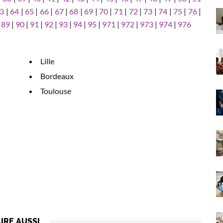
3
|
64
|
65
|
66
|
67
|
68
|
69
|
70
|
71
|
72
|
73
|
74
|
75
|
76
|
|
89
|
90
|
91
|
92
|
93
|
94
|
95
|
971
|
972
|
973
|
974
|
976
Lille
Bordeaux
Toulouse
LIRE AUSSI