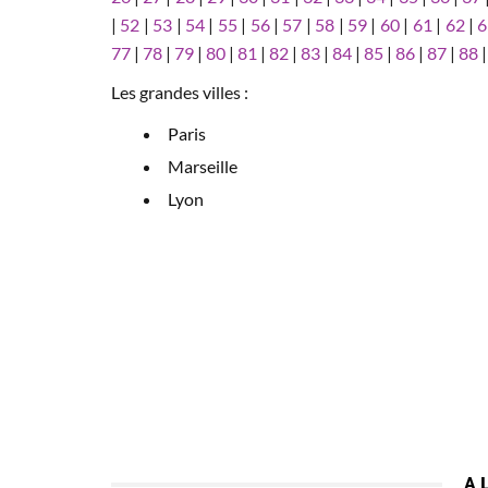
|
52
|
53
|
54
|
55
|
56
|
57
|
58
|
59
|
60
|
61
|
62
|
6
77
|
78
|
79
|
80
|
81
|
82
|
83
|
84
|
85
|
86
|
87
|
88
Les grandes villes :
Paris
Marseille
Lyon
A 