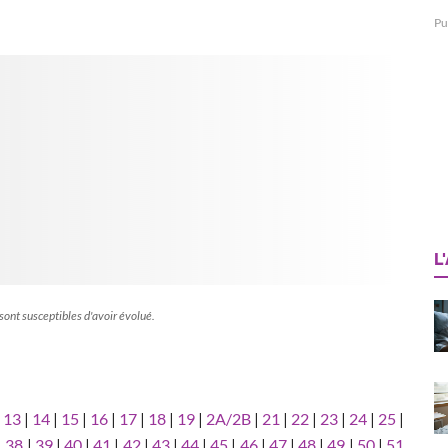
Pu
L
 sont susceptibles d'avoir évolué.
|
13
|
14
|
15
|
16
|
17
|
18
|
19
|
2A/2B
|
21
|
22
|
23
|
24
|
25
|
|
38
|
39
|
40
|
41
|
42
|
43
|
44
|
45
|
46
|
47
|
48
|
49
|
50
|
51