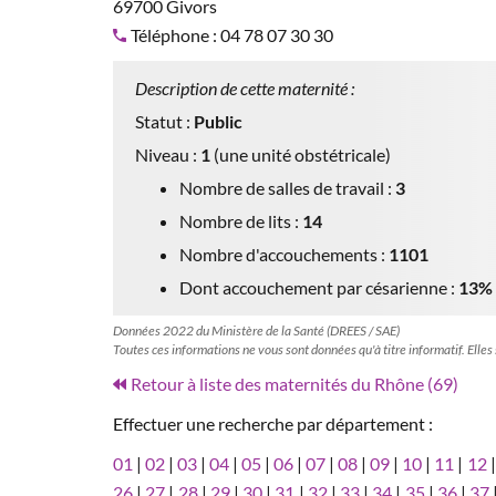
69700 Givors
Téléphone : 04 78 07 30 30
Description de cette maternité :
Statut :
Public
Niveau :
1
(une unité obstétricale)
Nombre de salles de travail :
3
Nombre de lits :
14
Nombre d'accouchements :
1101
Dont accouchement par césarienne :
13%
Données 2022 du Ministère de la Santé (DREES / SAE)
Toutes ces informations ne vous sont données qu'à titre informatif. Elles
Retour à liste des maternités du Rhône (69)
Effectuer une recherche par département :
01
|
02
|
03
|
04
|
05
|
06
|
07
|
08
|
09
|
10
|
11
|
12
26
|
27
|
28
|
29
|
30
|
31
|
32
|
33
|
34
|
35
|
36
|
37