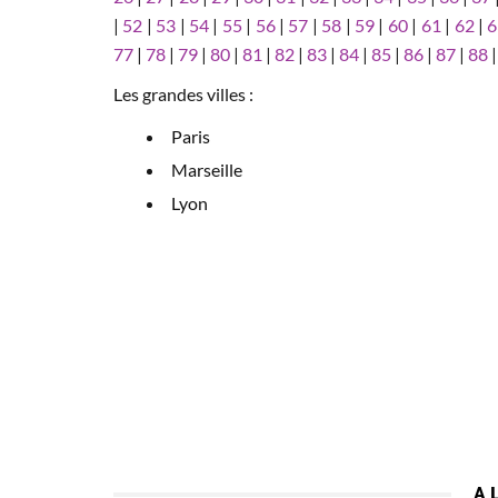
|
52
|
53
|
54
|
55
|
56
|
57
|
58
|
59
|
60
|
61
|
62
|
6
77
|
78
|
79
|
80
|
81
|
82
|
83
|
84
|
85
|
86
|
87
|
88
Les grandes villes :
Paris
Marseille
Lyon
A 