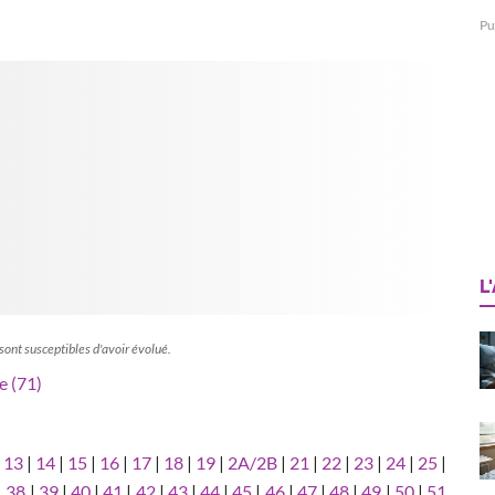
Pu
L
 sont susceptibles d'avoir évolué.
e (71)
|
13
|
14
|
15
|
16
|
17
|
18
|
19
|
2A/2B
|
21
|
22
|
23
|
24
|
25
|
|
38
|
39
|
40
|
41
|
42
|
43
|
44
|
45
|
46
|
47
|
48
|
49
|
50
|
51