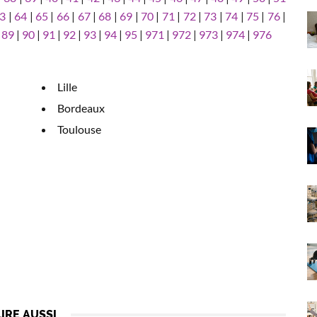
3
|
64
|
65
|
66
|
67
|
68
|
69
|
70
|
71
|
72
|
73
|
74
|
75
|
76
|
|
89
|
90
|
91
|
92
|
93
|
94
|
95
|
971
|
972
|
973
|
974
|
976
Lille
Bordeaux
Toulouse
LIRE AUSSI