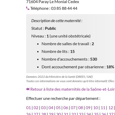
71604 Paray Le Monial Cedex
Téléphone : 03 85 88 44 44
Description de cette maternité :
Statut :
Public
Niveau :
1
(une unité obstétricale)
Nombre de salles de travail :
2
Nombre de lits :
15
Nombre d'accouchements :
530
Dont accouchement par césarienne :
18%
Données 2022 du Ministère de la Santé (DREES / SAE)
Toutes ces informations ne vous sont données qu'à titre informatif. Elles
Retour à liste des maternités de la Saône-et-Loir
Effectuer une recherche par département :
01
|
02
|
03
|
04
|
05
|
06
|
07
|
08
|
09
|
10
|
11
|
12
26
|
27
|
28
|
29
|
30
|
31
|
32
|
33
|
34
|
35
|
36
|
37