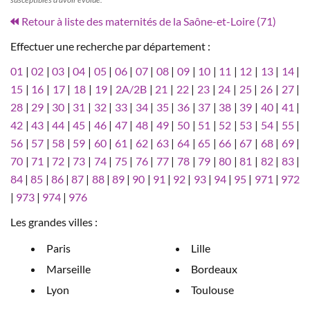
Retour à liste des maternités de la Saône-et-Loire (71)
Effectuer une recherche par département :
01
|
02
|
03
|
04
|
05
|
06
|
07
|
08
|
09
|
10
|
11
|
12
|
13
|
14
|
15
|
16
|
17
|
18
|
19
|
2A/2B
|
21
|
22
|
23
|
24
|
25
|
26
|
27
|
28
|
29
|
30
|
31
|
32
|
33
|
34
|
35
|
36
|
37
|
38
|
39
|
40
|
41
|
42
|
43
|
44
|
45
|
46
|
47
|
48
|
49
|
50
|
51
|
52
|
53
|
54
|
55
|
56
|
57
|
58
|
59
|
60
|
61
|
62
|
63
|
64
|
65
|
66
|
67
|
68
|
69
|
70
|
71
|
72
|
73
|
74
|
75
|
76
|
77
|
78
|
79
|
80
|
81
|
82
|
83
|
84
|
85
|
86
|
87
|
88
|
89
|
90
|
91
|
92
|
93
|
94
|
95
|
971
|
972
|
973
|
974
|
976
Les grandes villes :
Paris
Lille
Marseille
Bordeaux
Lyon
Toulouse