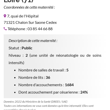
Coordonnées de cette maternité :
7, quai de l'Hôpital
71321 Chalon Sur Saone Cedex
Téléphone : 03 85 44 66 88
Description de cette maternité :
Statut :
Public
Niveau :
2
(une unité de néonatologie ou de soins
intensifs)
Nombre de salles de travail :
5
Nombre de lits :
36
Nombre d'accouchements :
1684
Dont accouchement par césarienne :
24%
Données 2022 du Ministère de la Santé (DREES / SAE)
Toutes ces informations ne vous sont données qu'à titre informatif. Elles sont
susceptibles d'avoir évolué.