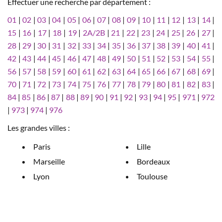
Effectuer une recherche par département :
01
|
02
|
03
|
04
|
05
|
06
|
07
|
08
|
09
|
10
|
11
|
12
|
13
|
14
|
15
|
16
|
17
|
18
|
19
|
2A/2B
|
21
|
22
|
23
|
24
|
25
|
26
|
27
|
28
|
29
|
30
|
31
|
32
|
33
|
34
|
35
|
36
|
37
|
38
|
39
|
40
|
41
|
42
|
43
|
44
|
45
|
46
|
47
|
48
|
49
|
50
|
51
|
52
|
53
|
54
|
55
|
56
|
57
|
58
|
59
|
60
|
61
|
62
|
63
|
64
|
65
|
66
|
67
|
68
|
69
|
70
|
71
|
72
|
73
|
74
|
75
|
76
|
77
|
78
|
79
|
80
|
81
|
82
|
83
|
84
|
85
|
86
|
87
|
88
|
89
|
90
|
91
|
92
|
93
|
94
|
95
|
971
|
972
|
973
|
974
|
976
Les grandes villes :
Paris
Lille
Marseille
Bordeaux
Lyon
Toulouse