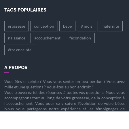
TAGS POPULAIRES
grossesse
conception
bébé
9 mois
maternité
naissance
accouchement
fécondation
être enceinte
A PROPOS
Vous êtes
enceinte
? Vous vous sentez un peu perdue ? Vous avez
mille et une questions ? Vous êtes au bon endroit !
Vous trouverez ici des réponses à toutes vos questions. Nous vous
accompagnons tout au long de votre
grossesse
, de la
conception
à
l'
accouchement
. Vous pourrez y suivre l'évolution de votre
bébé
.
Nous vous partageons notre expérience et les témoignages de
femmes enceintes qui ont vécu la même chose que vous.
Nous sommes là pour vous aider à vivre votre
grossesse
sereinement.