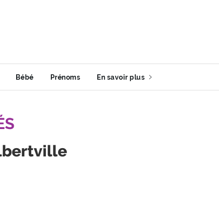
Bébé
Prénoms
En savoir plus
ÉS
lbertville