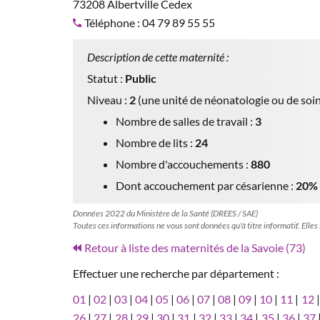
73208 Albertville Cedex
Téléphone : 04 79 89 55 55
Description de cette maternité :
Statut :
Public
Niveau :
2
(une unité de néonatologie ou de soin
Nombre de salles de travail :
3
Nombre de lits :
24
Nombre d'accouchements :
880
Dont accouchement par césarienne :
20%
Données 2022 du Ministère de la Santé (DREES / SAE)
Toutes ces informations ne vous sont données qu'à titre informatif. Elles
Retour à liste des maternités de la Savoie (73)
Effectuer une recherche par département :
01
|
02
|
03
|
04
|
05
|
06
|
07
|
08
|
09
|
10
|
11
|
12
26
|
27
|
28
|
29
|
30
|
31
|
32
|
33
|
34
|
35
|
36
|
37