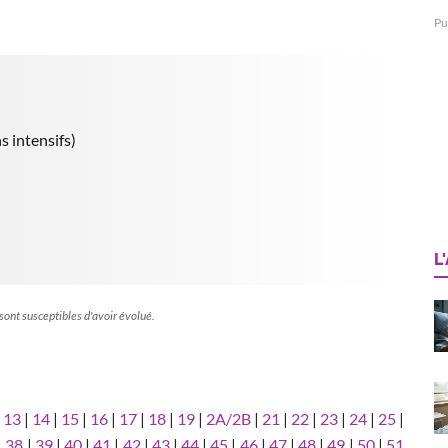
Pu
s intensifs)
L
 sont susceptibles d'avoir évolué.
|
13
|
14
|
15
|
16
|
17
|
18
|
19
|
2A/2B
|
21
|
22
|
23
|
24
|
25
|
|
38
|
39
|
40
|
41
|
42
|
43
|
44
|
45
|
46
|
47
|
48
|
49
|
50
|
51