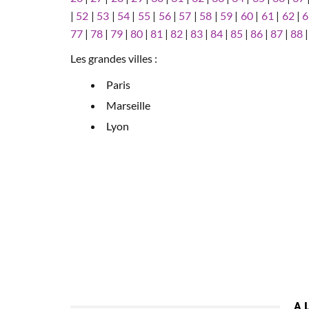
|
52
|
53
|
54
|
55
|
56
|
57
|
58
|
59
|
60
|
61
|
62
|
6
77
|
78
|
79
|
80
|
81
|
82
|
83
|
84
|
85
|
86
|
87
|
88
Les grandes villes :
Paris
Marseille
Lyon
A 