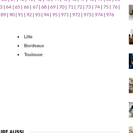
3
|
64
|
65
|
66
|
67
|
68
|
69
|
70
|
71
|
72
|
73
|
74
|
75
|
76
|
|
89
|
90
|
91
|
92
|
93
|
94
|
95
|
971
|
972
|
973
|
974
|
976
Lille
Bordeaux
Toulouse
LIRE AUSSI