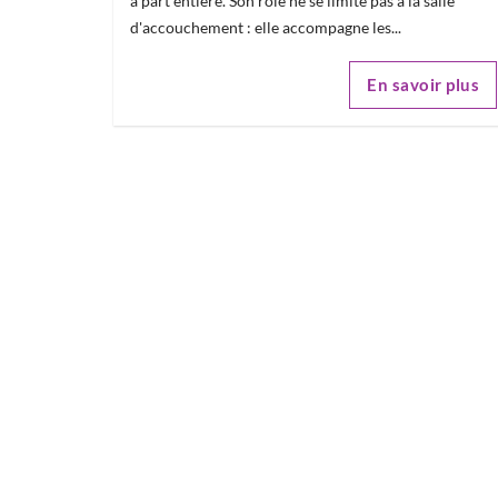
à part entière. Son rôle ne se limite pas à la salle
d'accouchement : elle accompagne les...
En savoir plus