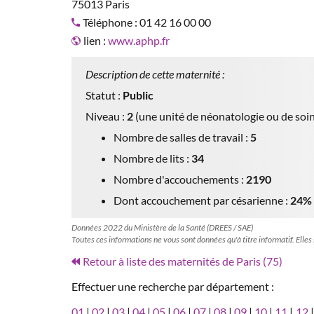
75013 Paris
Téléphone : 01 42 16 00 00
lien :
www.aphp.fr
Description de cette maternité :
Statut :
Public
Niveau :
2
(une unité de néonatologie ou de soin
Nombre de salles de travail :
5
Nombre de lits :
34
Nombre d'accouchements :
2190
Dont accouchement par césarienne :
24%
Données 2022 du Ministère de la Santé (DREES / SAE)
Toutes ces informations ne vous sont données qu'à titre informatif. Elles
Retour à liste des maternités de Paris (75)
Effectuer une recherche par département :
01
|
02
|
03
|
04
|
05
|
06
|
07
|
08
|
09
|
10
|
11
|
12