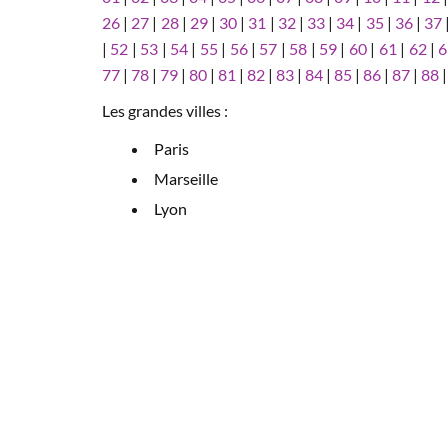
26
|
27
|
28
|
29
|
30
|
31
|
32
|
33
|
34
|
35
|
36
|
37
|
52
|
53
|
54
|
55
|
56
|
57
|
58
|
59
|
60
|
61
|
62
|
6
77
|
78
|
79
|
80
|
81
|
82
|
83
|
84
|
85
|
86
|
87
|
88
Les grandes villes :
Paris
Marseille
Lyon