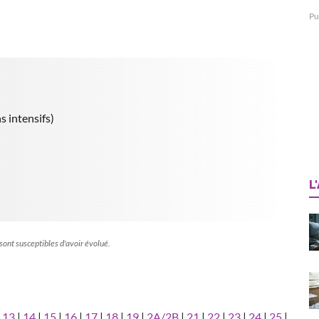
Pu
s intensifs)
L
 sont susceptibles d'avoir évolué.
|
13
|
14
|
15
|
16
|
17
|
18
|
19
|
2A/2B
|
21
|
22
|
23
|
24
|
25
|