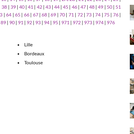
|
38
|
39
|
40
|
41
|
42
|
43
|
44
|
45
|
46
|
47
|
48
|
49
|
50
|
51
3
|
64
|
65
|
66
|
67
|
68
|
69
|
70
|
71
|
72
|
73
|
74
|
75
|
76
|
|
89
|
90
|
91
|
92
|
93
|
94
|
95
|
971
|
972
|
973
|
974
|
976
Lille
Bordeaux
Toulouse