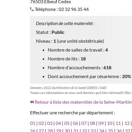
76503 Elbeuf Cedex
Téléphone : 02 32 96 35 44
Description de cette maternité :
Statut :
Public
Niveau :
1
(une unité obstétricale)
Nombre de salles de travail :
4
Nombre de lits :
18
Nombre d'accouchements :
618
Dont accouchement par césarienne :
20%
Données 2022 du Ministère de la Santé (DREES / SAE)
Toutes ces informations ne vous sont données qu'à titre informatif. Elles
Retour à liste des maternités de la Seine-Mariti
Effectuer une recherche par département :
01
|
02
|
03
|
04
|
05
|
06
|
07
|
08
|
09
|
10
|
11
|
12
26
|
27
|
28
|
29
|
30
|
31
|
32
|
33
|
34
|
35
|
36
|
37