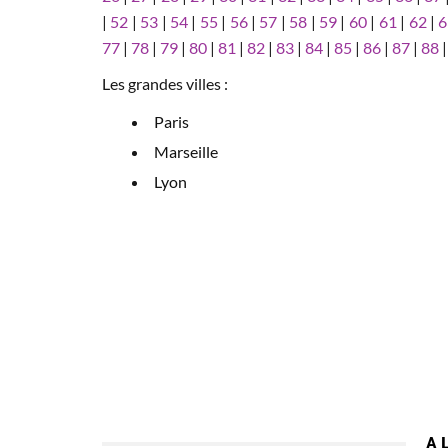
|
52
|
53
|
54
|
55
|
56
|
57
|
58
|
59
|
60
|
61
|
62
|
6
77
|
78
|
79
|
80
|
81
|
82
|
83
|
84
|
85
|
86
|
87
|
88
Les grandes villes :
Paris
Marseille
Lyon
A 