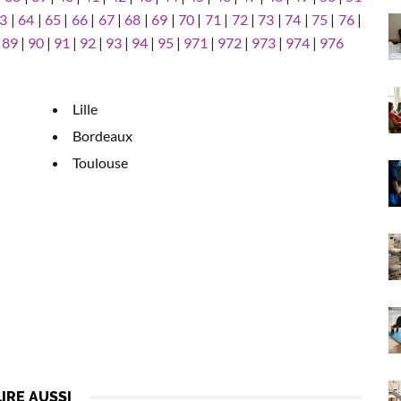
3
|
64
|
65
|
66
|
67
|
68
|
69
|
70
|
71
|
72
|
73
|
74
|
75
|
76
|
|
89
|
90
|
91
|
92
|
93
|
94
|
95
|
971
|
972
|
973
|
974
|
976
Lille
Bordeaux
Toulouse
LIRE AUSSI