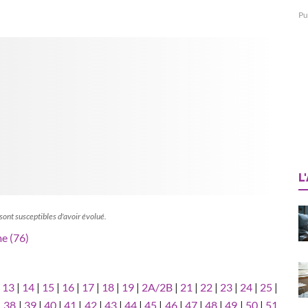
Pu
L
 sont susceptibles d'avoir évolué.
me (76)
|
13
|
14
|
15
|
16
|
17
|
18
|
19
|
2A/2B
|
21
|
22
|
23
|
24
|
25
|
|
38
|
39
|
40
|
41
|
42
|
43
|
44
|
45
|
46
|
47
|
48
|
49
|
50
|
51