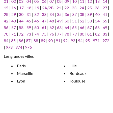
01
|
02
|
03
|
04
|
05
|
06
|
07
|
08
|
09
|
10
|
11
|
12
|
13
|
14
|
15
|
16
|
17
|
18
|
19
|
2A/2B
|
21
|
22
|
23
|
24
|
25
|
26
|
27
|
28
|
29
|
30
|
31
|
32
|
33
|
34
|
35
|
36
|
37
|
38
|
39
|
40
|
41
|
42
|
43
|
44
|
45
|
46
|
47
|
48
|
49
|
50
|
51
|
52
|
53
|
54
|
55
|
56
|
57
|
58
|
59
|
60
|
61
|
62
|
63
|
64
|
65
|
66
|
67
|
68
|
69
|
70
|
71
|
72
|
73
|
74
|
75
|
76
|
77
|
78
|
79
|
80
|
81
|
82
|
83
|
84
|
85
|
86
|
87
|
88
|
89
|
90
|
91
|
92
|
93
|
94
|
95
|
971
|
972
|
973
|
974
|
976
Les grandes villes :
Paris
Lille
Marseille
Bordeaux
Lyon
Toulouse