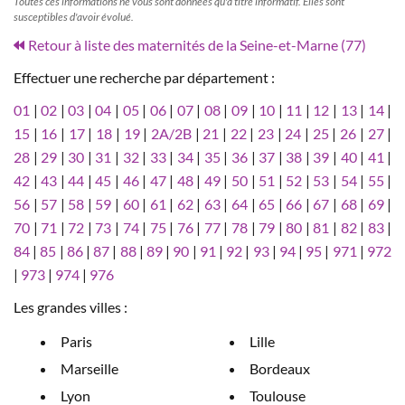
Toutes ces informations ne vous sont données qu'à titre informatif. Elles sont
susceptibles d'avoir évolué.
Retour à liste des maternités de la Seine-et-Marne (77)
Effectuer une recherche par département :
01
|
02
|
03
|
04
|
05
|
06
|
07
|
08
|
09
|
10
|
11
|
12
|
13
|
14
|
15
|
16
|
17
|
18
|
19
|
2A/2B
|
21
|
22
|
23
|
24
|
25
|
26
|
27
|
28
|
29
|
30
|
31
|
32
|
33
|
34
|
35
|
36
|
37
|
38
|
39
|
40
|
41
|
42
|
43
|
44
|
45
|
46
|
47
|
48
|
49
|
50
|
51
|
52
|
53
|
54
|
55
|
56
|
57
|
58
|
59
|
60
|
61
|
62
|
63
|
64
|
65
|
66
|
67
|
68
|
69
|
70
|
71
|
72
|
73
|
74
|
75
|
76
|
77
|
78
|
79
|
80
|
81
|
82
|
83
|
84
|
85
|
86
|
87
|
88
|
89
|
90
|
91
|
92
|
93
|
94
|
95
|
971
|
972
|
973
|
974
|
976
Les grandes villes :
Paris
Lille
Marseille
Bordeaux
Lyon
Toulouse