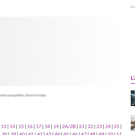
Pu
L
 sont susceptibles d'avoir évolué.
|
13
|
14
|
15
|
16
|
17
|
18
|
19
|
2A/2B
|
21
|
22
|
23
|
24
|
25
|
|
38
|
39
|
40
|
41
|
42
|
43
|
44
|
45
|
46
|
47
|
48
|
49
|
50
|
51