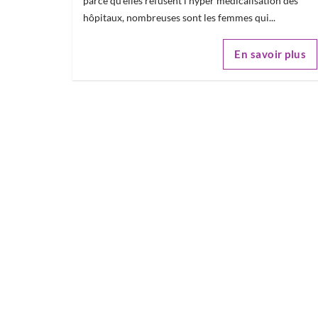
parce qu'elles refusent l'hyper médicalisation des
hôpitaux, nombreuses sont les femmes qui...
En savoir plus