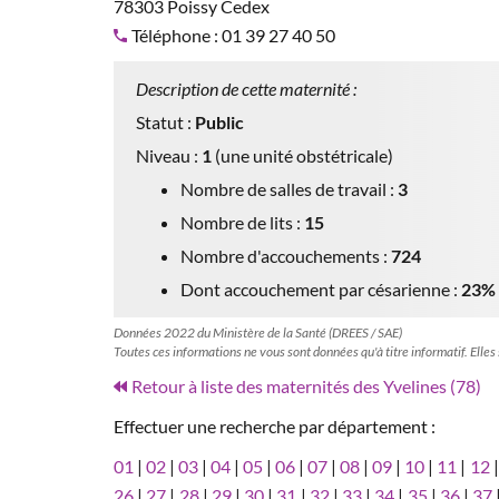
78303 Poissy Cedex
Téléphone : 01 39 27 40 50
Description de cette maternité :
Statut :
Public
Niveau :
1
(une unité obstétricale)
Nombre de salles de travail :
3
Nombre de lits :
15
Nombre d'accouchements :
724
Dont accouchement par césarienne :
23%
Données 2022 du Ministère de la Santé (DREES / SAE)
Toutes ces informations ne vous sont données qu'à titre informatif. Elles
Retour à liste des maternités des Yvelines (78)
Effectuer une recherche par département :
01
|
02
|
03
|
04
|
05
|
06
|
07
|
08
|
09
|
10
|
11
|
12
26
|
27
|
28
|
29
|
30
|
31
|
32
|
33
|
34
|
35
|
36
|
37