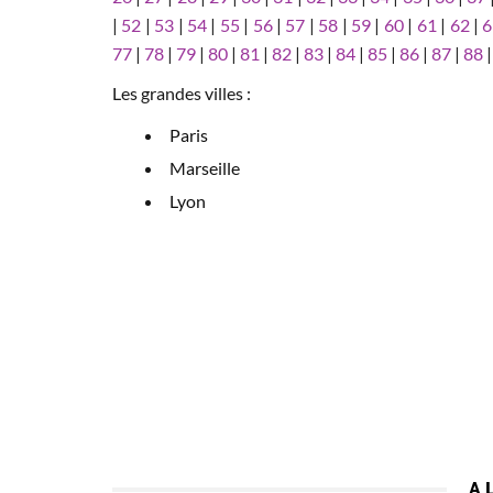
|
52
|
53
|
54
|
55
|
56
|
57
|
58
|
59
|
60
|
61
|
62
|
6
77
|
78
|
79
|
80
|
81
|
82
|
83
|
84
|
85
|
86
|
87
|
88
Les grandes villes :
Paris
Marseille
Lyon
A 