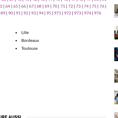
3
|
64
|
65
|
66
|
67
|
68
|
69
|
70
|
71
|
72
|
73
|
74
|
75
|
76
|
|
89
|
90
|
91
|
92
|
93
|
94
|
95
|
971
|
972
|
973
|
974
|
976
Lille
Bordeaux
Toulouse
LIRE AUSSI