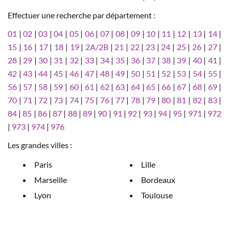
Effectuer une recherche par département :
01
|
02
|
03
|
04
|
05
|
06
|
07
|
08
|
09
|
10
|
11
|
12
|
13
|
14
|
15
|
16
|
17
|
18
|
19
|
2A/2B
|
21
|
22
|
23
|
24
|
25
|
26
|
27
|
28
|
29
|
30
|
31
|
32
|
33
|
34
|
35
|
36
|
37
|
38
|
39
|
40
|
41
|
42
|
43
|
44
|
45
|
46
|
47
|
48
|
49
|
50
|
51
|
52
|
53
|
54
|
55
|
56
|
57
|
58
|
59
|
60
|
61
|
62
|
63
|
64
|
65
|
66
|
67
|
68
|
69
|
70
|
71
|
72
|
73
|
74
|
75
|
76
|
77
|
78
|
79
|
80
|
81
|
82
|
83
|
84
|
85
|
86
|
87
|
88
|
89
|
90
|
91
|
92
|
93
|
94
|
95
|
971
|
972
|
973
|
974
|
976
Les grandes villes :
Paris
Lille
Marseille
Bordeaux
Lyon
Toulouse