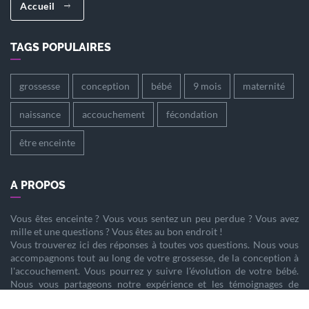
Accueil
TAGS POPULAIRES
grossesse
conception
bébé
9 mois
maternité
naissance
accouchement
fécondation
être enceinte
A PROPOS
Vous êtes
enceinte
? Vous vous sentez un peu perdue ? Vous avez
mille et une questions ? Vous êtes au bon endroit !
Vous trouverez ici des réponses à toutes vos questions. Nous vous
accompagnons tout au long de votre
grossesse
, de la
conception
à
l'
accouchement
. Vous pourrez y suivre l'évolution de votre
bébé
.
Nous vous partageons notre expérience et les témoignages de
femmes enceintes qui ont vécu la même chose que vous.