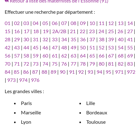
Retour à liste des maternités de l'Essonne (91)
Effectuer une recherche par département :
01
|
02
|
03
|
04
|
05
|
06
|
07
|
08
|
09
|
10
|
11
|
12
|
13
|
14
|
15
|
16
|
17
|
18
|
19
|
2A/2B
|
21
|
22
|
23
|
24
|
25
|
26
|
27
|
28
|
29
|
30
|
31
|
32
|
33
|
34
|
35
|
36
|
37
|
38
|
39
|
40
|
41
|
42
|
43
|
44
|
45
|
46
|
47
|
48
|
49
|
50
|
51
|
52
|
53
|
54
|
55
|
56
|
57
|
58
|
59
|
60
|
61
|
62
|
63
|
64
|
65
|
66
|
67
|
68
|
69
|
70
|
71
|
72
|
73
|
74
|
75
|
76
|
77
|
78
|
79
|
80
|
81
|
82
|
83
|
84
|
85
|
86
|
87
|
88
|
89
|
90
|
91
|
92
|
93
|
94
|
95
|
971
|
972
|
973
|
974
|
976
Les grandes villes :
Paris
Lille
Marseille
Bordeaux
Lyon
Toulouse