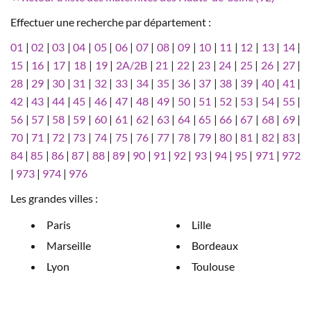
Effectuer une recherche par département :
01
|
02
|
03
|
04
|
05
|
06
|
07
|
08
|
09
|
10
|
11
|
12
|
13
|
14
|
15
|
16
|
17
|
18
|
19
|
2A/2B
|
21
|
22
|
23
|
24
|
25
|
26
|
27
|
28
|
29
|
30
|
31
|
32
|
33
|
34
|
35
|
36
|
37
|
38
|
39
|
40
|
41
|
42
|
43
|
44
|
45
|
46
|
47
|
48
|
49
|
50
|
51
|
52
|
53
|
54
|
55
|
56
|
57
|
58
|
59
|
60
|
61
|
62
|
63
|
64
|
65
|
66
|
67
|
68
|
69
|
70
|
71
|
72
|
73
|
74
|
75
|
76
|
77
|
78
|
79
|
80
|
81
|
82
|
83
|
84
|
85
|
86
|
87
|
88
|
89
|
90
|
91
|
92
|
93
|
94
|
95
|
971
|
972
|
973
|
974
|
976
Les grandes villes :
Paris
Lille
Marseille
Bordeaux
Lyon
Toulouse