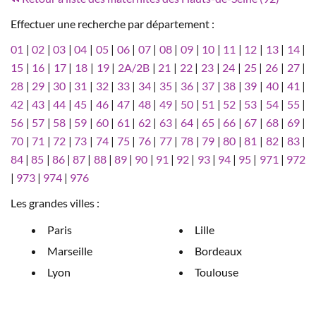
Effectuer une recherche par département :
01
|
02
|
03
|
04
|
05
|
06
|
07
|
08
|
09
|
10
|
11
|
12
|
13
|
14
|
15
|
16
|
17
|
18
|
19
|
2A/2B
|
21
|
22
|
23
|
24
|
25
|
26
|
27
|
28
|
29
|
30
|
31
|
32
|
33
|
34
|
35
|
36
|
37
|
38
|
39
|
40
|
41
|
42
|
43
|
44
|
45
|
46
|
47
|
48
|
49
|
50
|
51
|
52
|
53
|
54
|
55
|
56
|
57
|
58
|
59
|
60
|
61
|
62
|
63
|
64
|
65
|
66
|
67
|
68
|
69
|
70
|
71
|
72
|
73
|
74
|
75
|
76
|
77
|
78
|
79
|
80
|
81
|
82
|
83
|
84
|
85
|
86
|
87
|
88
|
89
|
90
|
91
|
92
|
93
|
94
|
95
|
971
|
972
|
973
|
974
|
976
Les grandes villes :
Paris
Lille
Marseille
Bordeaux
Lyon
Toulouse