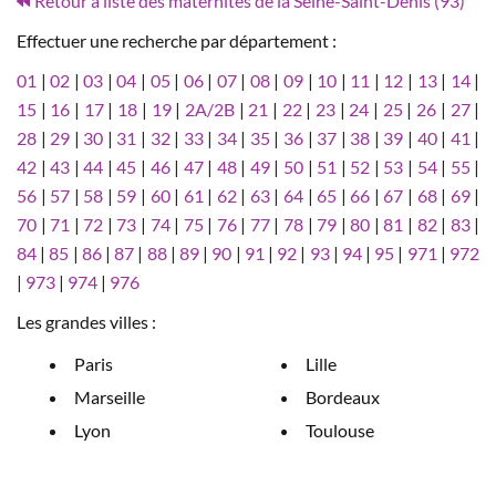
Retour à liste des maternités de la Seine-Saint-Denis (93)
Effectuer une recherche par département :
01
|
02
|
03
|
04
|
05
|
06
|
07
|
08
|
09
|
10
|
11
|
12
|
13
|
14
|
15
|
16
|
17
|
18
|
19
|
2A/2B
|
21
|
22
|
23
|
24
|
25
|
26
|
27
|
28
|
29
|
30
|
31
|
32
|
33
|
34
|
35
|
36
|
37
|
38
|
39
|
40
|
41
|
42
|
43
|
44
|
45
|
46
|
47
|
48
|
49
|
50
|
51
|
52
|
53
|
54
|
55
|
56
|
57
|
58
|
59
|
60
|
61
|
62
|
63
|
64
|
65
|
66
|
67
|
68
|
69
|
70
|
71
|
72
|
73
|
74
|
75
|
76
|
77
|
78
|
79
|
80
|
81
|
82
|
83
|
84
|
85
|
86
|
87
|
88
|
89
|
90
|
91
|
92
|
93
|
94
|
95
|
971
|
972
|
973
|
974
|
976
Les grandes villes :
Paris
Lille
Marseille
Bordeaux
Lyon
Toulouse