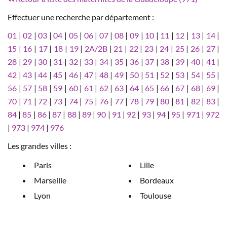
Effectuer une recherche par département :
01
|
02
|
03
|
04
|
05
|
06
|
07
|
08
|
09
|
10
|
11
|
12
|
13
|
14
|
15
|
16
|
17
|
18
|
19
|
2A/2B
|
21
|
22
|
23
|
24
|
25
|
26
|
27
|
28
|
29
|
30
|
31
|
32
|
33
|
34
|
35
|
36
|
37
|
38
|
39
|
40
|
41
|
42
|
43
|
44
|
45
|
46
|
47
|
48
|
49
|
50
|
51
|
52
|
53
|
54
|
55
|
56
|
57
|
58
|
59
|
60
|
61
|
62
|
63
|
64
|
65
|
66
|
67
|
68
|
69
|
70
|
71
|
72
|
73
|
74
|
75
|
76
|
77
|
78
|
79
|
80
|
81
|
82
|
83
|
84
|
85
|
86
|
87
|
88
|
89
|
90
|
91
|
92
|
93
|
94
|
95
|
971
|
972
|
973
|
974
|
976
Les grandes villes :
Paris
Lille
Marseille
Bordeaux
Lyon
Toulouse