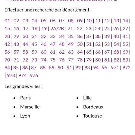
Effectuer une recherche par département :
01
|
02
|
03
|
04
|
05
|
06
|
07
|
08
|
09
|
10
|
11
|
12
|
13
|
14
|
15
|
16
|
17
|
18
|
19
|
2A/2B
|
21
|
22
|
23
|
24
|
25
|
26
|
27
|
28
|
29
|
30
|
31
|
32
|
33
|
34
|
35
|
36
|
37
|
38
|
39
|
40
|
41
|
42
|
43
|
44
|
45
|
46
|
47
|
48
|
49
|
50
|
51
|
52
|
53
|
54
|
55
|
56
|
57
|
58
|
59
|
60
|
61
|
62
|
63
|
64
|
65
|
66
|
67
|
68
|
69
|
70
|
71
|
72
|
73
|
74
|
75
|
76
|
77
|
78
|
79
|
80
|
81
|
82
|
83
|
84
|
85
|
86
|
87
|
88
|
89
|
90
|
91
|
92
|
93
|
94
|
95
|
971
|
972
|
973
|
974
|
976
Les grandes villes :
Paris
Lille
Marseille
Bordeaux
Lyon
Toulouse