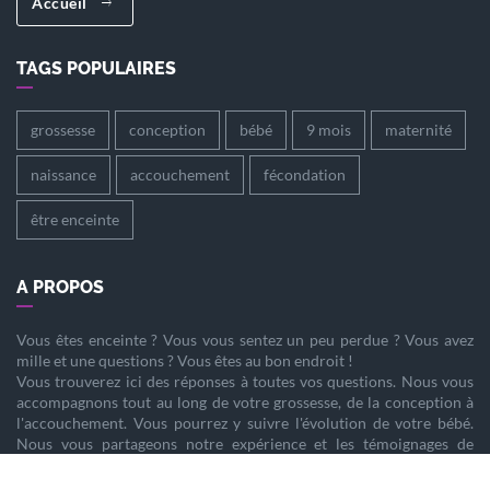
Accueil
TAGS POPULAIRES
grossesse
conception
bébé
9 mois
maternité
naissance
accouchement
fécondation
être enceinte
A PROPOS
Vous êtes
enceinte
? Vous vous sentez un peu perdue ? Vous avez
mille et une questions ? Vous êtes au bon endroit !
Vous trouverez ici des réponses à toutes vos questions. Nous vous
accompagnons tout au long de votre
grossesse
, de la
conception
à
l'
accouchement
. Vous pourrez y suivre l'évolution de votre
bébé
.
Nous vous partageons notre expérience et les témoignages de
femmes enceintes qui ont vécu la même chose que vous.
Nous sommes là pour vous aider à vivre votre
grossesse