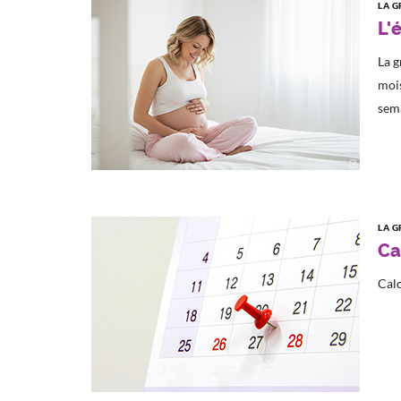
LA G
L'
La g
moi
sema
LA G
Ca
Calc