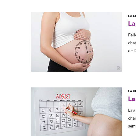
LA G
La
Féli
chan
de l
LA G
La
La g
chan
sema