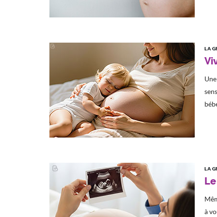
LA G
Vi
Une 
sens
bébé
LA G
Le
Même
à vo