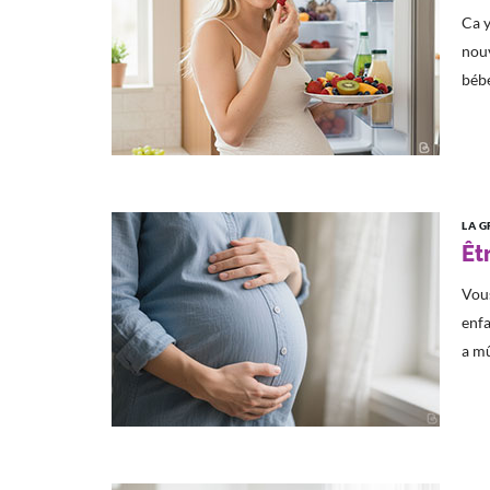
Ca y
nouv
bébé
LA G
Êt
Vous
enfa
a mû