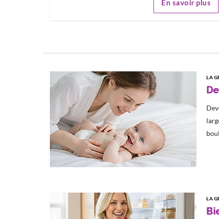
En savoir plus
LA G
De
Dev
larg
boul
LA G
Bi